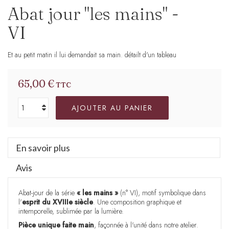
Abat jour "les mains" -
VI
Et au petit matin il lui demandait sa main. détailt d'un tableau
65,00 €
TTC
AJOUTER AU PANIER
En savoir plus
Avis
Abat-jour de la série
« les mains »
(n° VI), motif symbolique dans
l'
esprit du XVIIIe siècle
. Une composition graphique et
intemporelle, sublimée par la lumière.
Pièce unique faite main
, façonnée à l'unité dans notre atelier.