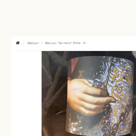
Abat-jour
Abat jour "les mains" XVIIIe - III -