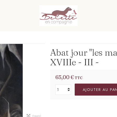
Abat jour "les ma
XVIIIe - III -
65,00 €
TTC
AJOUTER AU PA
Expand