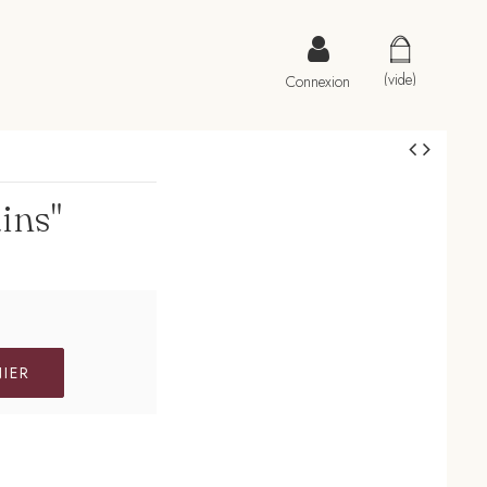
(vide)
Connexion
ins"
NIER