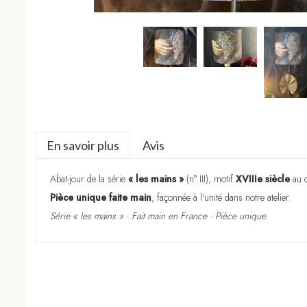
En savoir plus
Avis
Abat-jour de la série
« les mains »
(n° III), motif
XVIIIe siècle
au c
Pièce unique faite main
, façonnée à l'unité dans notre atelier.
Série « les mains » · Fait main en France · Pièce unique.