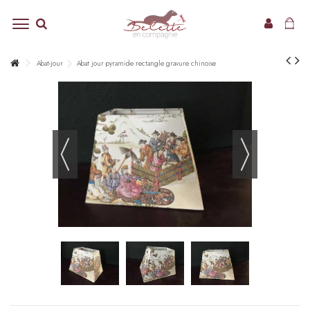
Abat-jour
Abat jour pyramide rectangle gravure chinoise