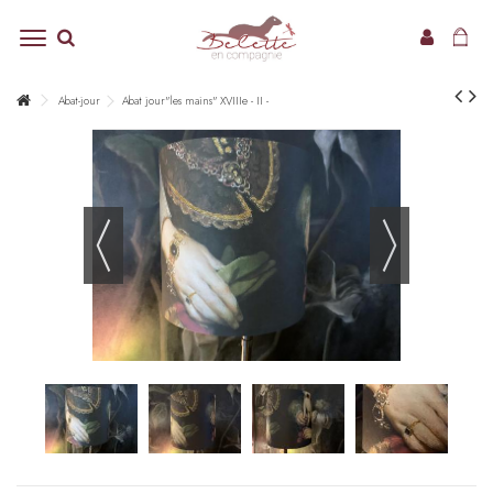
Abat-jour
Abat jour"les mains" XVIIIe - II -