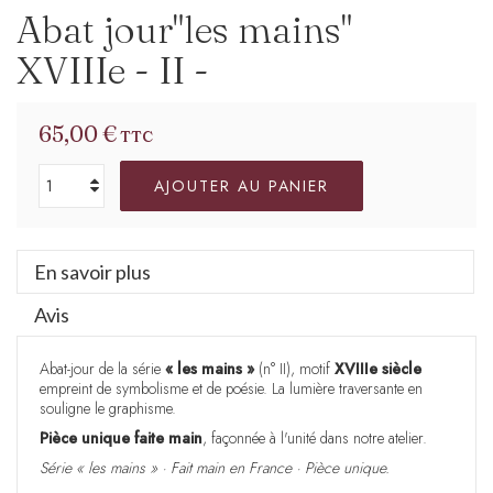
Abat jour"les mains"
XVIIIe - II -
65,00 €
TTC
AJOUTER AU PANIER
En savoir plus
Avis
Abat-jour de la série
« les mains »
(n° II), motif
XVIIIe siècle
empreint de symbolisme et de poésie. La lumière traversante en
souligne le graphisme.
Pièce unique faite main
, façonnée à l'unité dans notre atelier.
Série « les mains » · Fait main en France · Pièce unique.