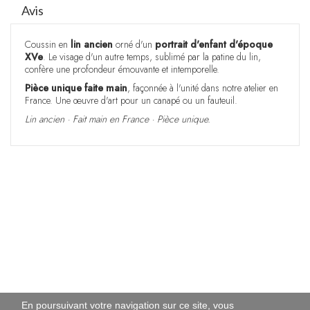
Avis
Coussin en
lin ancien
orné d'un
portrait d'enfant d'époque
XVe
. Le visage d'un autre temps, sublimé par la patine du lin,
confère une profondeur émouvante et intemporelle.
Pièce unique faite main
, façonnée à l'unité dans notre atelier en
France. Une œuvre d'art pour un canapé ou un fauteuil.
Lin ancien · Fait main en France · Pièce unique.
Hauteur en
40
cm
Largeur en
40
cm
En poursuivant votre navigation sur ce site, vous